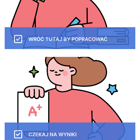
WRÓĆ TUTAJ BY POPRACOWAĆ
Na naszej plaftormie Moodle czekają na ciebie
świetnie moduły edukacyjne w postaci wykładów,
filmów interaktywnych i zróżnicowanych typów
zadań.
CZEKAJ NA WYNIKI