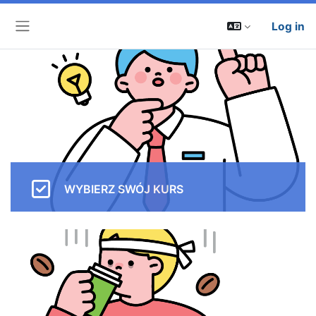
Log in
Side panel
WYBIERZ SWÓJ KURS
Przejżyj naszą ofertę - mamy także do zaoferowania
bogate pakiety zajęć indywidualnych.
TUTAJ